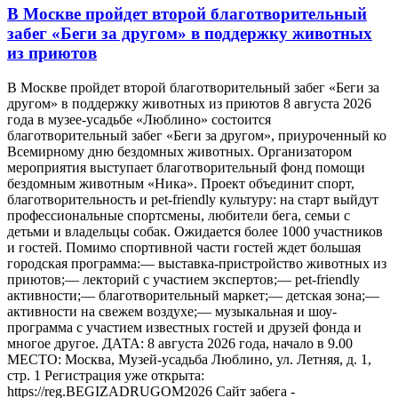
В Москве пройдет второй благотворительный
забег «Беги за другом» в поддержку животных
из приютов
В Москве пройдет второй благотворительный забег «Беги за
другом» в поддержку животных из приютов 8 августа 2026
года в музее-усадьбе «Люблино» состоится
благотворительный забег «Беги за другом», приуроченный ко
Всемирному дню бездомных животных. Организатором
мероприятия выступает благотворительный фонд помощи
бездомным животным «Ника». Проект объединит спорт,
благотворительность и pet-friendly культуру: на старт выйдут
профессиональные спортсмены, любители бега, семьи с
детьми и владельцы собак. Ожидается более 1000 участников
и гостей. Помимо спортивной части гостей ждет большая
городская программа:— выставка-пристройство животных из
приютов;— лекторий с участием экспертов;— pet-friendly
активности;— благотворительный маркет;— детская зона;—
активности на свежем воздухе;— музыкальная и шоу-
программа с участием известных гостей и друзей фонда и
многое другое. ДАТА: 8 августа 2026 года, начало в 9.00
МЕСТО: Москва, Музей-усадьба Люблино, ул. Летняя, д. 1,
стр. 1 Регистрация уже открыта:
https://reg.BEGIZADRUGOM2026 Сайт забега -